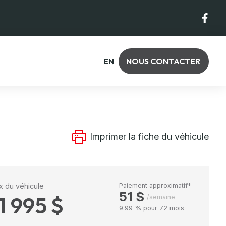
EN
NOUS CONTACTER
Imprimer la fiche du véhicule
ix du véhicule
Paiement approximatif*
51 $
1 995 $
/semaine
9.99 % pour 72 mois