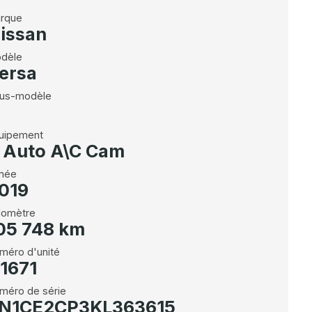
rque
issan
dèle
ersa
us-modèle
uipement
 Auto A\C Cam
née
019
omètre
05 748 km
méro d'unité
1671
méro de série
N1CE2CP3KL363615