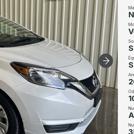
Ma
N
Mo
V
So
S
Éq
S
An
2
Od
1
Nu
A
Nu
3