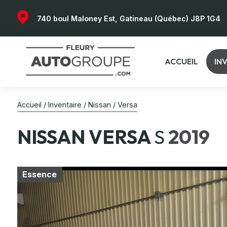
740 boul Maloney Est, Gatineau (Québec) J8P 1G4
ACCUEIL
IN
Accueil
/
Inventaire
/
Nissan
/
Versa
NISSAN
VERSA
S
2019
Essence