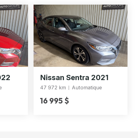
022
Nissan Sentra 2021
e
47 972 km
Automatique
16 995 $