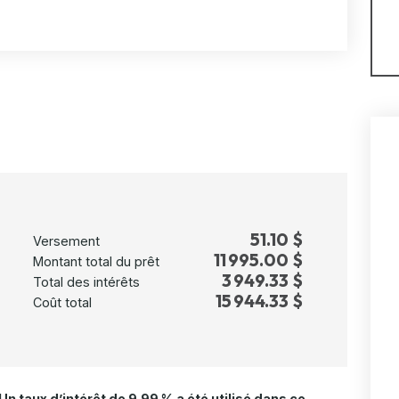
51.10 $
Versement
11 995.00 $
Montant total du prêt
3 949.33 $
Total des intérêts
15 944.33 $
Coût total